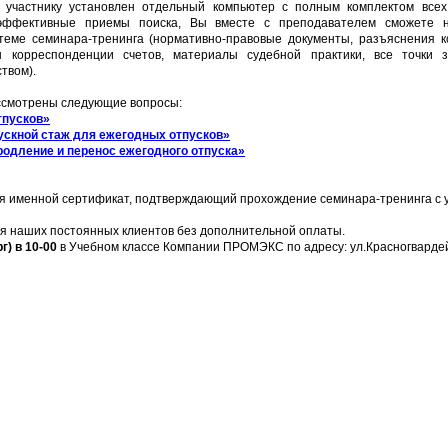
 участнику установлен отдельный компьютер с полным комплектом все
 эффективные приемы поиска, Вы вместе с преподавателем сможете н
еме семинара-тренинга (нормативно-правовые документы, разъяснения к
ы корреспонденции счетов, материалы судебной практики, все точки 
твом).
ассмотрены следующие вопросы:
тпусков»
пускной стаж для ежегодных отпусков»
родление и перенос ежегодного отпуска»
я именной сертификат, подтверждающий прохождение семинара-тренинга с 
я наших постоянных клиентов без дополнительной оплаты.
г) в 10-00
в Учебном классе Компании ПРОМЭКС по адресу: ул.Красногвардейс