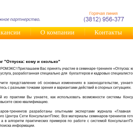
кансии
О компании
Контакты
г "Отпуска: кому и сколько"
ОМЭКС! Приглашаем Вас принять участие в семинаре-тренинге «Отпуска: ко
услуга, разработанная специально для бухгалтеров и кадровых специалисто
чите представление об основных изменениях в законодательстве, узна
есь с разными точками зрения и вариантами действий в спорных ситуациях.
й из практики Вы узнаете, как использовать возможности системы Конс
овысите свою квалификацию.
аров-тренингов разработаны опытными экспертами журнала «Главная 
го Центра Сети КонсультантПлюс. Все материалы семинаров-тренингов гото
, а в алгоритм практических примеров по работе с системой Консультант
поиска информации.