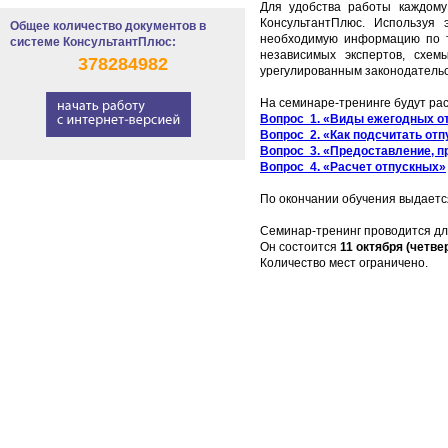
Для удобства работы каждому
КонсультантПлюс. Используя
Общее количество документов в
необходимую информацию по т
системе КонсультантПлюс:
независимых экспертов, схем
378284982
урегулированным законодательс
На семинаре-тренинге будут р
Вопрос 1. «Виды ежегодных о
Вопрос 2. «Как подсчитать от
Вопрос 3. «Предоставление, п
Вопрос 4. «Расчет отпускных»
По окончании обучения выдаетс
Семинар-тренинг проводится дл
Он состоится
11 октября (четвер
Количество мест ограничено.