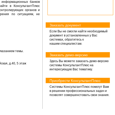
х информационных банков
айти в КонсультантПлюс
онтролирующих органов и
зрения по ситуациям, не
Заказать документ
Если Вы не смогли найти необходимый
документ в установленных у Вас
системах, обратитесь к
нашим специалистам
.
указанием темы.
Заказать демо-версию
Здесь Вы можете заказать демо-версию
кая, д.40, 5 этаж
системы КонсультантПлюс на
интересующую Вас тематику.
Приобрести КонсультантПлюс
Системы КонсультантПлюс
помогут Вам
в решении профессиональных задач и
позволят совершенстовать свои знания.